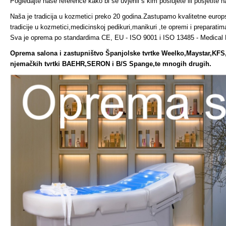
Pogledajte naše reference kako bi se uvjerili s kim poslujete ili posjetite 
Naša je tradicija u kozmetici preko 20 godina.Zastupamo kvalitetne europ
tradicije u kozmetici,medicinskoj pedikuri,manikuri ,te opremi i preparatim
Sva je oprema po standardima CE, EU - ISO 9001 i ISO 13485 - Medical D
Oprema salona i zastupništvo Španjolske tvrtke Weelko,Maystar,KFS,
njemačkih tvrtki BAEHR,SERON i B/S Spange,te mnogih drugih.