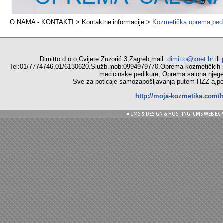
O NAMA - KONTAKTI > Kontaktne informacije >
Kozmetička oprema,pedi
Dimitto d.o.o,Cvijete Zuzorić 3,Zagreb,mail:
dimitto@xnet.hr
ili
p
Tel:01/7774746,01/6130620.Služb.mob:0994979770.Oprema
medicinske pedikure, Oprema salona njege r
Sve za poticaje samozapošljavanja putem HZZ-a,pomoć
http://moja-kozmetika.com/h
= CMS & DESIGN & HOSTING: CMS WEB EXP