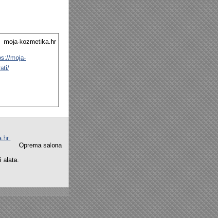
moja-kozmetika.hr
ps://moja-
ati/
a.hr
na Oprema salona
alata.