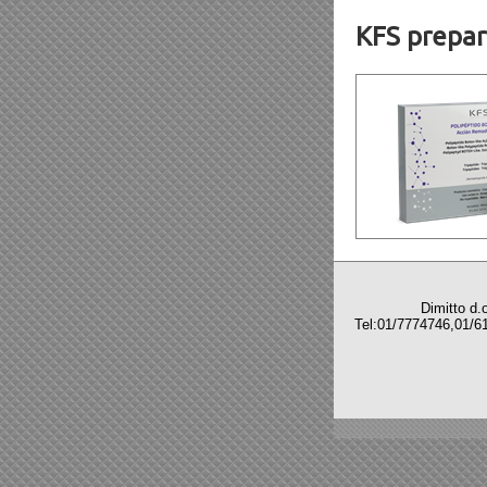
KFS preparat
Dimitto d.o.o,C
Tel:01/7774746,
Sve z