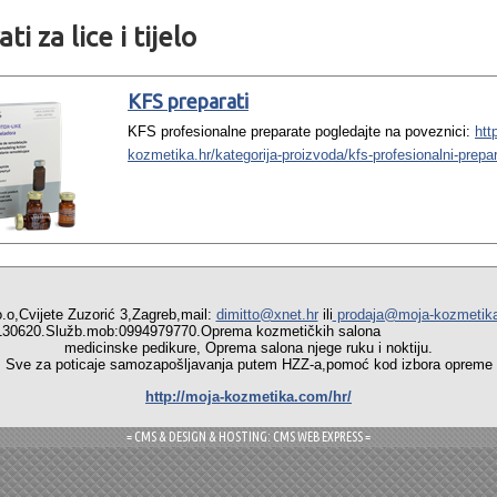
i za lice i tijelo
KFS preparati
KFS profesionalne preparate pogledajte na poveznici:
htt
kozmetika.hr/kategorija-proizvoda/kfs-profesionalni-prepar
vijete Zuzorić 3,Zagreb,mail:
dimitto@xnet.hr
ili
prodaja@moja-kozmetik
01/6130620.Služb.mob:0994979770.Oprema kozmetičkih salo
medicinske pedikure, Oprema salona njege ruku i noktiju.
a poticaje samozapošljavanja putem HZZ-a,pomoć kod izbora opreme i 
http://moja-kozmetika.com/hr/
= CMS & DESIGN & HOSTING: CMS WEB EXPRESS =