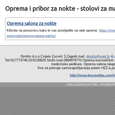
Oprema i pribor za nokte - stolovi za 
Oprema salona za nokte
Kliknite na poveznicu kako bi vas proslijedilo na web opreme:
https://mo
proizvoda/oprema-salona-noktiju/
Dimitto d.o.o,Cvijete Zuzorić 3,Zagreb,mail:
dimitto@xnet.hr
ili
p
Tel:01/7774746,01/6130620.Služb.mob:0994979770.Oprema
medicinske pedikure, Oprema salona njege r
Sve za poticaje samozapošljavanja putem HZZ-a,pomoć
http://moja-kozmetika.com/h
= CMS & DESIGN & HOSTING: CMS WEB EXP